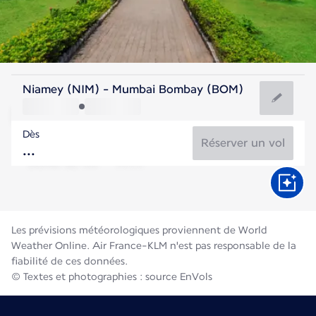
Inde
Niamey (NIM) - Mumbai Bombay (BOM)
Mumbai
Dès
27°C
Inde
Réserver un vol
Durée du vol
Août
Les prévisions météorologiques proviennent de World
Weather Online. Air France-KLM n'est pas responsable de la
fiabilité de ces données.
© Textes et photographies : source EnVols