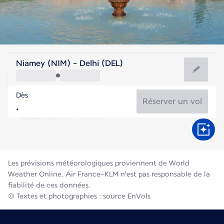
Inde
Niamey (NIM) - Delhi (DEL)
Delhi
Dès
31°C
Inde
Réserver un vol
Durée du vol
Août
Les prévisions météorologiques proviennent de World
Weather Online. Air France-KLM n'est pas responsable de la
fiabilité de ces données.
© Textes et photographies : source EnVols