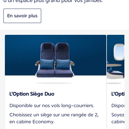
d'un espace plus grand pour vos jambes.
En savoir plus
L'Option Siège Duo
L'Optio
Disponible sur nos vols long-courriers.
Disponib
Choisissez un siège sur une rangée de 2,
Soyez p
en cabine Economy.
cabine 