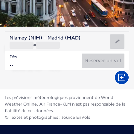
Espagne
Niamey (NIM) - Madrid (MAD)
Madrid
Dès
27°C
Espagne
Réserver un vol
Durée du vol
Août
Les prévisions météorologiques proviennent de World
Weather Online. Air France-KLM n'est pas responsable de la
fiabilité de ces données.
© Textes et photographies : source EnVols