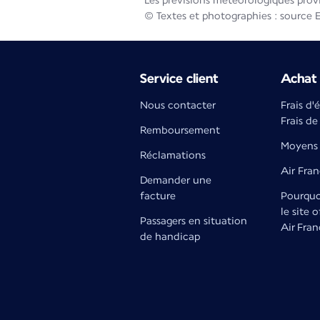
Les prévisions météorologiques prov
© Textes et photographies : source 
Service client
Achat 
Nous contacter
Frais d'
Frais de
Remboursement
Moyens 
Réclamations
Air Fra
Demander une
facture
Pourquoi
le site o
Passagers en situation
Air Fran
de handicap