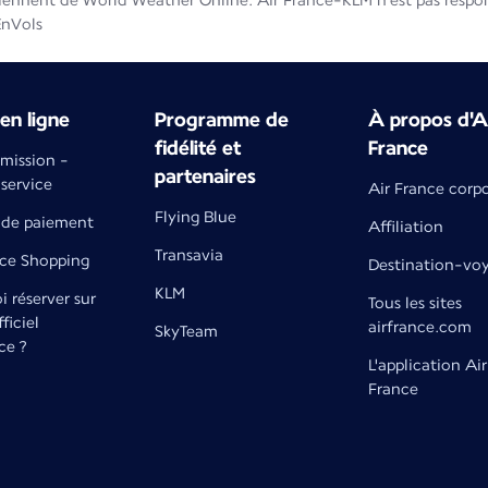
iennent de World Weather Online. Air France-KLM n'est pas respons
EnVols
en ligne
Programme de
À propos d'A
fidélité et
France
émission -
partenaires
 service
Air France corp
Flying Blue
de paiement
Affiliation
Transavia
nce Shopping
Destination-vo
KLM
 réserver sur
Tous les sites
fficiel
airfrance.com
SkyTeam
ce ?
L'application Air
France