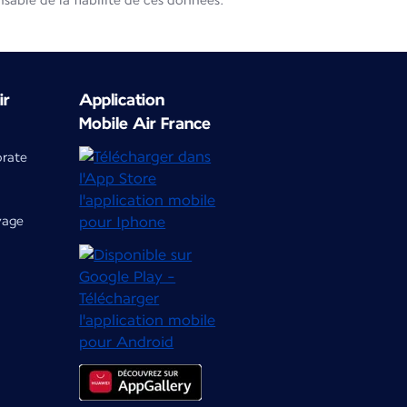
able de la fiabilité de ces données.
ir
Application
Mobile Air France
orate
yage