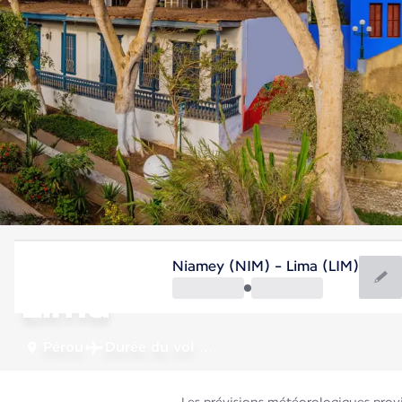
Pérou
Niamey (NIM) - Lima (LIM)
Lima
Pérou
Durée du vol