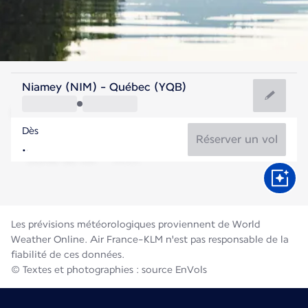
Canada
Niamey (NIM) - Québec (YQB)
Québec
Dès
18°C
Canada
Réserver un vol
Durée du vol
Août
Les prévisions météorologiques proviennent de World
Weather Online. Air France-KLM n'est pas responsable de la
fiabilité de ces données.
© Textes et photographies : source EnVols