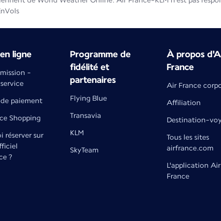
iennent de World Weather Online. Air France-KLM n'est pas respons
EnVols
en ligne
Programme de
À propos d'A
fidélité et
France
émission -
partenaires
 service
Air France corp
Flying Blue
de paiement
Affiliation
Transavia
nce Shopping
Destination-vo
KLM
 réserver sur
Tous les sites
fficiel
airfrance.com
SkyTeam
ce ?
L'application Air
France