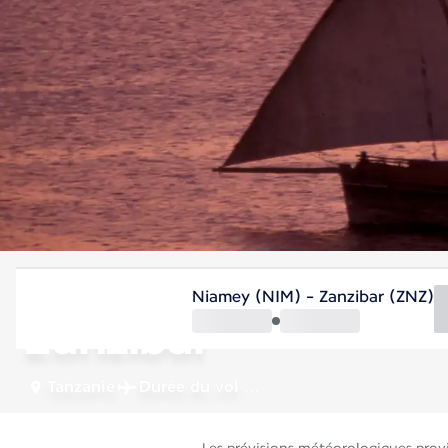
Tanzanie
Niamey (NIM) - Zanzibar (ZNZ)
Zanzibar
Tanzanie
Durée du vol