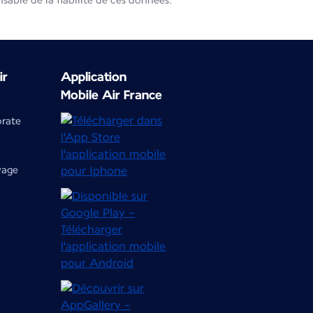
able de la fiabilité de ces données.
ir
Application
Mobile Air France
orate
yage