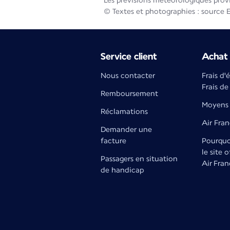
Les prévisions météorologiques prov
© Textes et photographies : source 
Service client
Achat 
Nous contacter
Frais d'
Frais de
Remboursement
Moyens 
Réclamations
Air Fra
Demander une
facture
Pourquoi
le site o
Passagers en situation
Air Fran
de handicap