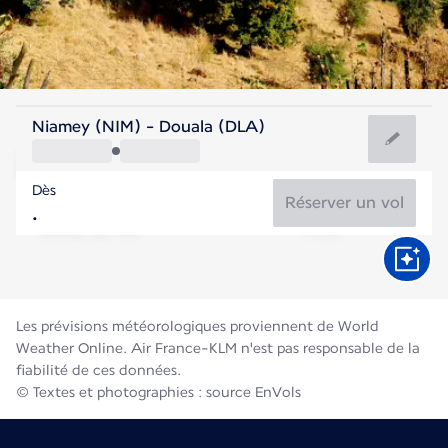
Cameroun
Niamey (NIM) - Douala (DLA)
Douala/Yaoundé
Dès
25°C
Cameroun
Réserver un vol
Durée du vol
Août
Les prévisions météorologiques proviennent de World
Weather Online. Air France-KLM n'est pas responsable de la
fiabilité de ces données.
© Textes et photographies : source EnVols