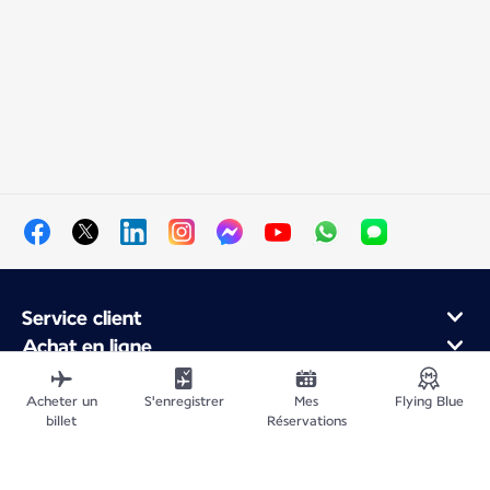
Service client
Achat en ligne
Programme de fidélité et partenaires
À propos d'Air France
Acheter un
S'enregistrer
Mes
Flying Blue
billet
Réservations
Application Mobile Air France